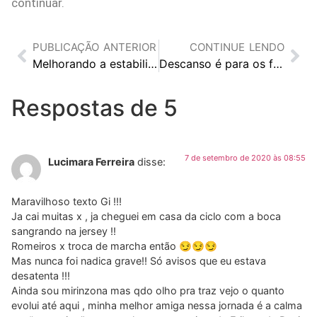
continuar.
PUBLICAÇÃO ANTERIOR
CONTINUE LENDO
Melhorando a estabilidade na Road Bike
Descanso é para os fortes!
Respostas de 5
7 de setembro de 2020 às 08:55
Lucimara Ferreira
disse:
Maravilhoso texto Gi !!!
Ja cai muitas x , ja cheguei em casa da ciclo com a boca
sangrando na jersey !!
Romeiros x troca de marcha então 😏😏😏
Mas nunca foi nadica grave!! Só avisos que eu estava
desatenta !!!
Ainda sou mirinzona mas qdo olho pra traz vejo o quanto
evolui até aqui , minha melhor amiga nessa jornada é a calma