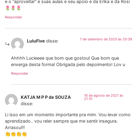
e o “aproveitar” e suas aulas e seu apoio e da Erika e da Rosi
🌷🌷🌷
Responder
7 de setembro de 2020 às 20:39
LuluFive
disse:
Ahhhh Lucieeee que bom que gostou! Que bom que
enxerga desta forma! Obrigada pelo depoimento! Lov u
Responder
16 de agosto de 2021 às
KATJA M P P de SOUZA
21:10
disse:
Li isso em um momento importante pra mim. Vou levar como
aprendizado.. vou reler sempre que me sentir insegura.
Arrasou!!!
👏👏👏👏