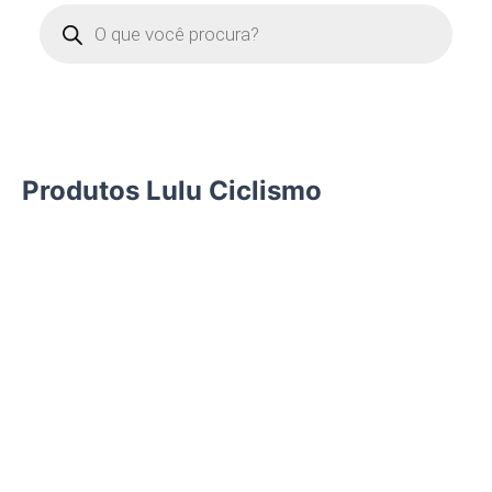
Linha nova
Lorem ipsum dolor sit amet consectetur adipiscing elit dolor
Veja
Produtos Lulu Ciclismo