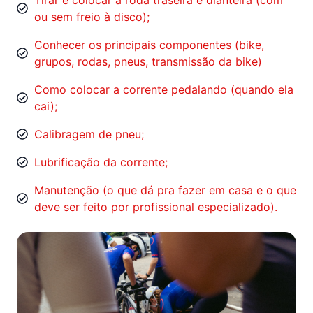
Tirar e colocar a roda traseira e dianteira (com
ou sem freio à disco);
Conhecer os principais componentes (bike,
grupos, rodas, pneus, transmissão da bike)
Como colocar a corrente pedalando (quando ela
cai);
Calibragem de pneu;
Lubrificação da corrente;
Manutenção (o que dá pra fazer em casa e o que
deve ser feito por profissional especializado).